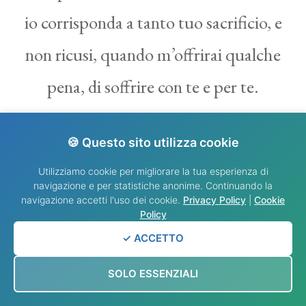
io corrisponda a tanto tuo sacrificio, e
non ricusi, quando m’offrirai qualche
pena, di soffrire con te e per te.
Padre nostro, che sei nei cieli, sia
🍪 Questo sito utilizza cookie
Utilizziamo cookie per migliorare la tua esperienza di
santificato il Tuo nome, venga il Tuo
navigazione e per statistiche anonime. Continuando la
navigazione accetti l'uso dei cookie.
Privacy Policy
|
Cookie
Regno, sia fatta la Tua volontà come
Policy
in cielo così in terra. Dacci oggi il
✓ ACCETTO
nostro pane quotidiano, rimetti a
SOLO ESSENZIALI