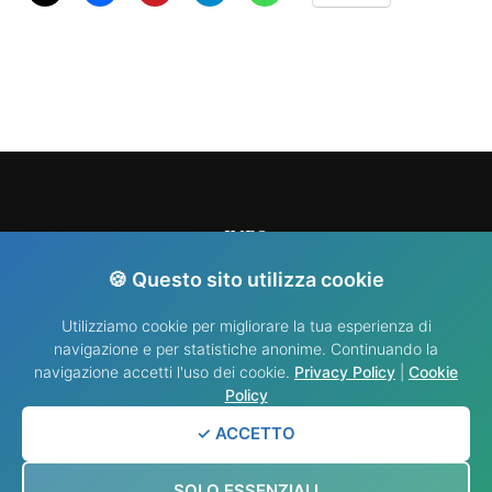
INFO
🍪 Questo sito utilizza cookie
info@nididellimmacolata.com
Utilizziamo cookie per migliorare la tua esperienza di
navigazione e per statistiche anonime. Continuando la
navigazione accetti l'uso dei cookie.
Privacy Policy
|
Cookie
Policy
✓ ACCETTO
© Copyright 2025 . By Fabrizio. Tutti i diritti riservati.
Blossom Fashion |
SOLO ESSENZIALI